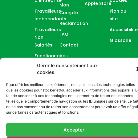
d’entreprise
cookies
Apple Store
Mon
Travailleurs
Plan du
Compte
Indépendants
site
Réclamation
Travailleurs
Accessibilité
FAQ
Non
Glossaire
Salariés
Contact
Fonctionnaires
Gérer le consentement aux
cookies
Pour offrir les meilleures expériences, nous utilisons des technologies telles
@Copyright 2026, Site réalisé par
J2R CONSULTING
que les cookies pour stocker et/ou accéder aux informations des appareils. L
fait de consentir à ces technologies nous permettra de traiter des données
telles que le comportement de navigation ou les ID uniques sur ce site. Le fai
de ne pas consentir ou de retirer son consentement peut avoir un effet négati
sur certaines caractéristiques et fonctions.
Accepter