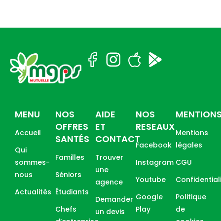
MENU
NOS
AIDE
NOS
MENTION
OFFRES
ET
RESEAUX
Accueil
Mentions
SANTÉS
CONTACT
Facebook
légales
Qui
Familles
Trouver
sommes-
Instagram
CGU
une
nous
Séniors
Youtube
Confidential
agence
Actualités
Étudiants
Google
Politique
Demander
Chefs
Play
de
un devis