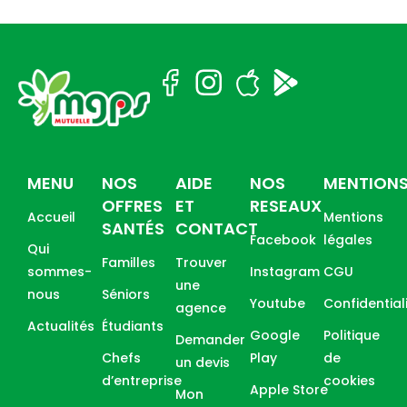
MENU
NOS
AIDE
NOS
MENTION
OFFRES
ET
RESEAUX
Accueil
Mentions
SANTÉS
CONTACT
Facebook
légales
Qui
Familles
Trouver
sommes-
Instagram
CGU
une
nous
Séniors
Youtube
Confidential
agence
Actualités
Étudiants
Google
Politique
Demander
Chefs
Play
de
un devis
d’entreprise
cookies
Apple Store
Mon