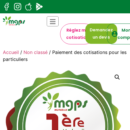
Demandez
Réglez ma
Mo
un devis
cotisation
comp
Accueil
/
Non classé
/ Paiement des cotisations pour les
particuliers