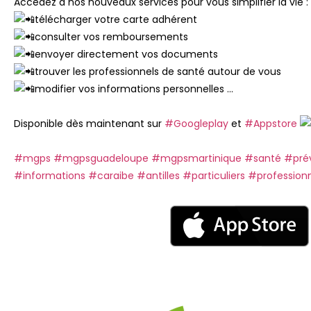
Accédez à nos nouveaux services pour vous simplifier la vie :
télécharger votre carte adhérent
consulter vos remboursements
envoyer directement vos documents
trouver les professionnels de santé autour de vous
modifier vos informations personnelles …
Disponible dès maintenant sur
#Googleplay
et
#Appstore
#mgps
#mgpsguadeloupe
#mgpsmartinique
#santé
#pré
#informations
#caraibe
#antilles
#particuliers
#profession