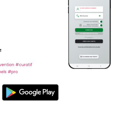
vention
#curatif
nels
#pro